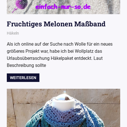
Fruchtiges Melonen Maßband
14. Juli 2017
Wollpoesie
Häkeln
Als ich online auf der Suche nach Wolle für ein neues
größeres Projekt war, habe ich bei Wollplatz das
Urlaubsüberraschung Häkelpaket entdeckt. Laut
Beschreibung sollte
WEITERLESEN