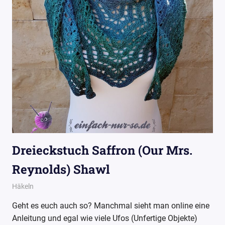
Dreieckstuch Saffron (Our Mrs.
Reynolds) Shawl
1. Juli 2017
Wollpoesie
Häkeln
Geht es euch auch so? Manchmal sieht man online eine
Anleitung und egal wie viele Ufos (Unfertige Objekte)