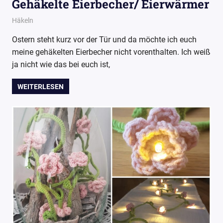
Gehäkelte Eierbecher/ Eierwärmer
10. April 2017
Wollpoesie
Häkeln
Ostern steht kurz vor der Tür und da möchte ich euch
meine gehäkelten Eierbecher nicht vorenthalten. Ich weiß
ja nicht wie das bei euch ist,
WEITERLESEN