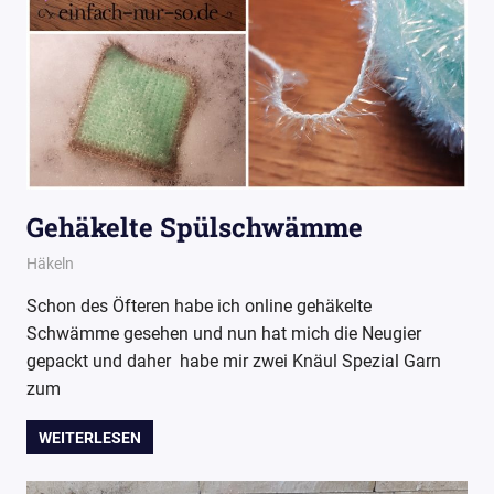
Gehäkelte Spülschwämme
16. Mai 2017
Wollpoesie
Häkeln
Schon des Öfteren habe ich online gehäkelte
Schwämme gesehen und nun hat mich die Neugier
gepackt und daher habe mir zwei Knäul Spezial Garn
zum
WEITERLESEN