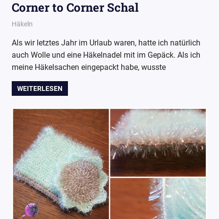
Corner to Corner Schal
27. Mai 2017
Wollpoesie
Häkeln
Als wir letztes Jahr im Urlaub waren, hatte ich natürlich
auch Wolle und eine Häkelnadel mit im Gepäck. Als ich
meine Häkelsachen eingepackt habe, wusste
WEITERLESEN