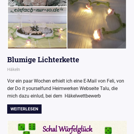
Blumige Lichterkette
6. April 2017
Wollpoesie
Häkeln
Vor ein paar Wochen erhielt ich eine E-Mail von Feli, von
der Do it yourselfund Heimwerken Webseite Talu, die
mich dazu einlud, bei dem Häkelwettbewerb
WEITERLESEN