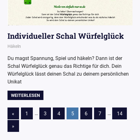
Individueller Schal Würfelglück
31. März 2017
Wollpoesie
Häkeln
Du magst Spannung, Spiel und häkeln? Dann ist der
Schal Würfelglück genau das Richtige für dich. Dein
Würfelglück lässt deinen Schal zu deinem persönlichen
Unikat
WEITERLESEN
Beitragsnavigation
Vorherige
«
1
…
3
4
5
6
7
…
14
Beiträge
Nächste
»
Beiträge