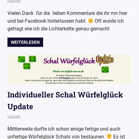
25. April 2017
Wollpoesie
Häkeln
Vielen Dank für die lieben Kommentare die ihr mir hier
und bei Facebook hinterlassen habt.
Oft wurde ich
gefragt wie ich die Lichterkette genau gemacht
WEITERLESEN
Individueller Schal Würfelglück
Update
21. April 2017
Wollpoesie
Häkeln
Mittlerweile durfte ich schon einige fertige und auch
unfertige Würfelglück Schals von bestaunen.
Es ist