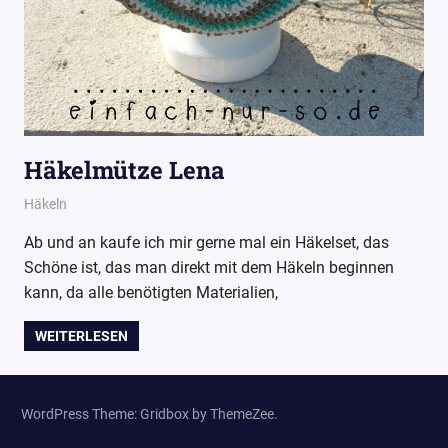
Häkelmütze Lena
8. September 2016
Wollpoesie
Häkeln
Ab und an kaufe ich mir gerne mal ein Häkelset, das
Schöne ist, das man direkt mit dem Häkeln beginnen
kann, da alle benötigten Materialien,
WEITERLESEN
WordPress Theme: Gridbox by ThemeZee.