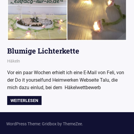
Blumige Lichterkette
6. April 2017
Wollpoesie
Häkeln
Vor ein paar Wochen erhielt ich eine E-Mail von Feli, von
der Do it yourselfund Heimwerken Webseite Talu, die
mich dazu einlud, bei dem Häkelwettbewerb
WEITERLESEN
WordPress Theme: Gridbox by ThemeZee.