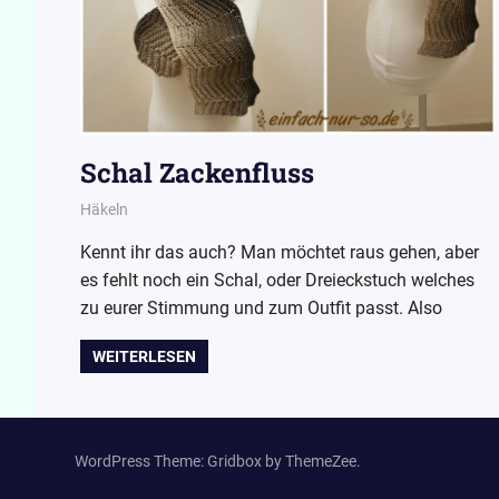
Schal Zackenfluss
11. Februar 2017
Wollpoesie
Häkeln
Kennt ihr das auch? Man möchtet raus gehen, aber
es fehlt noch ein Schal, oder Dreieckstuch welches
zu eurer Stimmung und zum Outfit passt. Also
WEITERLESEN
WordPress Theme: Gridbox by ThemeZee.