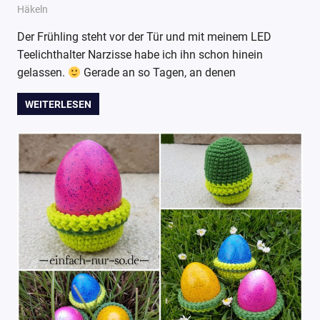
20. März 2018
Wollpoesie
Häkeln
Der Frühling steht vor der Tür und mit meinem LED
Teelichthalter Narzisse habe ich ihn schon hinein
gelassen.
Gerade an so Tagen, an denen
WEITERLESEN