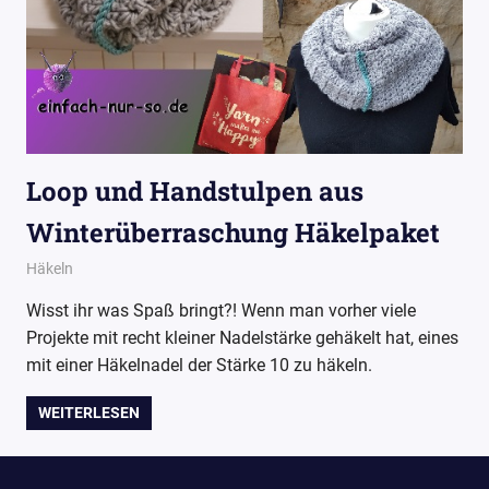
Loop und Handstulpen aus
Winterüberraschung Häkelpaket
30. Dezember 2017
Wollpoesie
Häkeln
Wisst ihr was Spaß bringt?! Wenn man vorher viele
Projekte mit recht kleiner Nadelstärke gehäkelt hat, eines
mit einer Häkelnadel der Stärke 10 zu häkeln.
WEITERLESEN