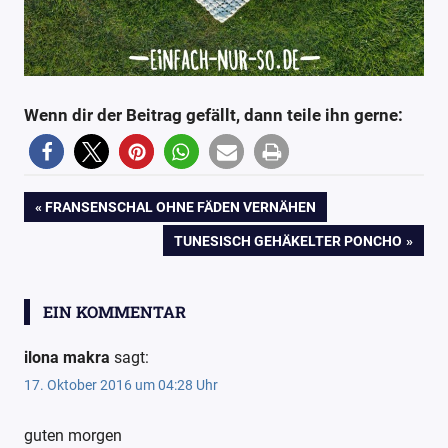
Wenn dir der Beitrag gefällt, dann teile ihn gerne:
10
Blog
Beitragsnavigation
VORHERIGER
FRANSENSCHAL OHNE FÄDEN VERNÄHEN
Dreieckstuch
BEITRAG:
NÄCHSTER
TUNESISCH GEHÄKELTER PONCHO
einfach-
BEITRAG:
nur-so
Häkeln
EIN KOMMENTAR
Muschelmuster
ilona makra
sagt:
Sommerwiese
17. Oktober 2016 um 04:28 Uhr
Veronika
Hug
guten morgen