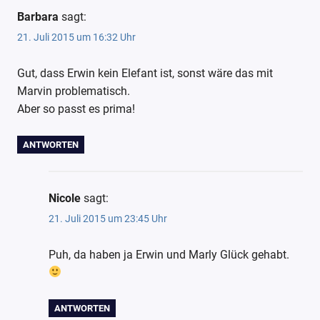
so.de
Barbara
sagt:
Esel
21. Juli 2015 um 16:32 Uhr
Folia
Gut, dass Erwin kein Elefant ist, sonst wäre das mit
Häkeln
Marvin problematisch.
Handarbeit
Aber so passt es prima!
Marly
Wollowbies
ANTWORTEN
Nicole
sagt:
21. Juli 2015 um 23:45 Uhr
Puh, da haben ja Erwin und Marly Glück gehabt.
ANTWORTEN