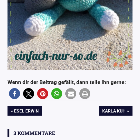
Wenn dir der Beitrag gefällt, dann teile ihn gerne:
Blog
Beitragsnavigation
VORHERIGER
NÄCHSTER
ESEL ERWIN
KARLA KUH
einfach-
BEITRAG:
BEITRAG:
nur-so
einfach-
3 KOMMENTARE
nur-