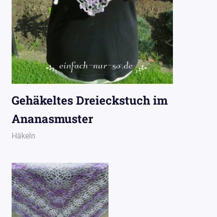
Gehäkeltes Dreieckstuch im
Ananasmuster
6. Juli 2016
Wollpoesie
Häkeln