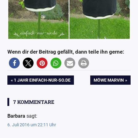
Wenn dir der Beitrag gefällt, dann teile ihn gerne:
7
Ananasmuster
Beitragsnavigation
VORHERIGER
NÄCHSTER
1 JAHR EINFACH-NUR-SO.DE
MÖWE MARVIN
Anleitung
BEITRAG:
BEITRAG:
Blog
7 KOMMENTARE
Dreieckstuch
einfach-
Barbara
sagt:
nur-so
6. Juli 2016 um 22:11 Uhr
Häkeln