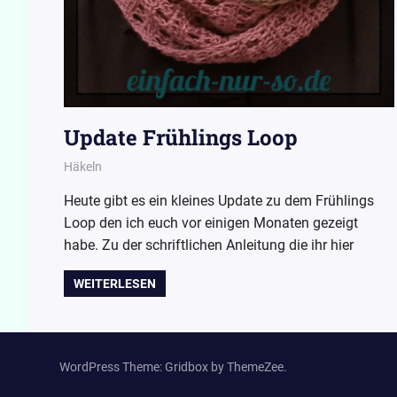
Update Frühlings Loop
27. September 2016
Wollpoesie
Häkeln
Heute gibt es ein kleines Update zu dem Frühlings
Loop den ich euch vor einigen Monaten gezeigt
habe. Zu der schriftlichen Anleitung die ihr hier
WEITERLESEN
WordPress Theme: Gridbox by ThemeZee.