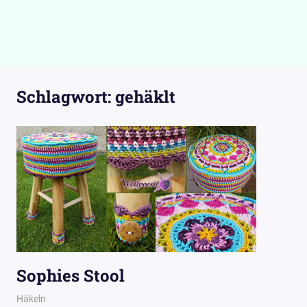
Schlagwort:
gehäklt
Sophies Stool
1. Juli 2019
Wollpoesie
Häkeln