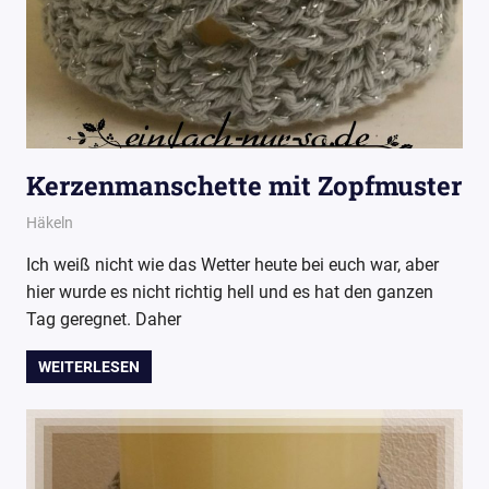
Kerzenmanschette mit Zopfmuster
19. Oktober 2016
Wollpoesie
Häkeln
Ich weiß nicht wie das Wetter heute bei euch war, aber
hier wurde es nicht richtig hell und es hat den ganzen
Tag geregnet. Daher
WEITERLESEN