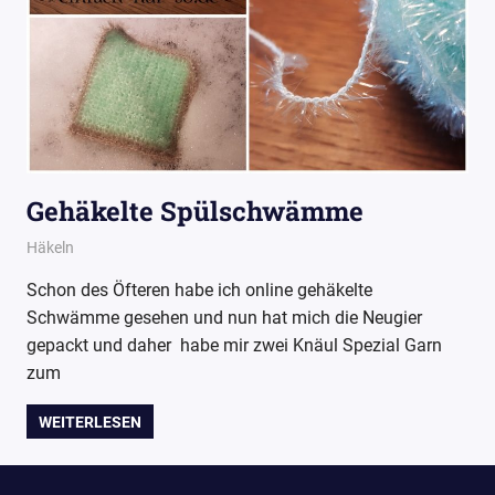
Gehäkelte Spülschwämme
16. Mai 2017
Wollpoesie
Häkeln
Schon des Öfteren habe ich online gehäkelte
Schwämme gesehen und nun hat mich die Neugier
gepackt und daher habe mir zwei Knäul Spezial Garn
zum
WEITERLESEN