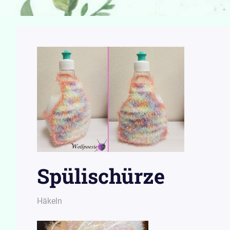
Spülischürze
9. April 2019
Wollpoesie
Häkeln