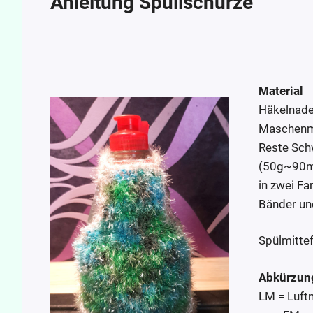
Anleitung Spülischürze
Material
Häkelnadel
Maschenm
Reste Sch
(50g~90
in zwei Fa
Bänder un
Spülmittef
Abkürzun
LM = Luf