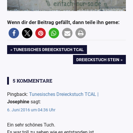
Wenn dir der Beitrag gefällt, dann teile ihn gerne:
15
Anleitung
Beitragsnavigation
VORHERIGER
TUNESISCHES DREIECKSTUCH TCAL
Blog
BEITRAG:
NÄCHSTER
DREIECKSTUCH STEIN
einfach-
BEITRAG:
nur-
so.de
5 KOMMENTARE
Häkeln
Lana
Pingback:
Tunesisches Dreieckstuch TCAL |
Grossa
Josephine
sagt:
TCAL
6. Juni 2016 um 04:36 Uhr
Tunesisch
Ein sehr schönes Tuch.
Häkeln
Es war toll zu sehen wie es entstanden ist.