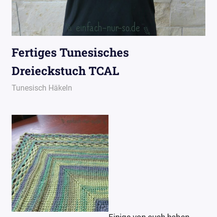
Fertiges Tunesisches
Dreieckstuch TCAL
6. Juni 2016
Wollpoesie
Tunesisch Häkeln
Einige von euch haben