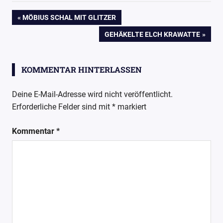
Blog
Beitragsnavigation
VORHERIGER
MÖBIUS SCHAL MIT GLITZER
einfach-
BEITRAG:
NÄCHSTER
GEHÄKELTE ELCH KRAWATTE
nur-
BEITRAG:
so.de
Häkeln
KOMMENTAR HINTERLASSEN
Handarbeit
Deine E-Mail-Adresse wird nicht veröffentlicht.
Erforderliche Felder sind mit
*
markiert
Kommentar
*