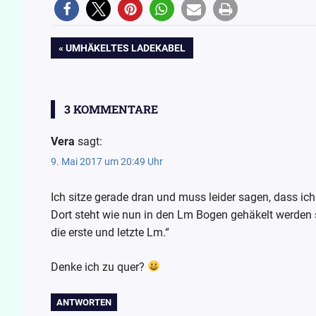
10
Drops
Beitragsnavigation
VORHERIGER
UMHÄKELTES LADEKABEL
Design
BEITRAG:
Edelweiss
einfach-
3 KOMMENTARE
nur-so
Häkeln
Vera
sagt:
Handarbeit
9. Mai 2017 um 20:49 Uhr
Sternentuch
Ich sitze gerade dran und muss leider sagen, dass ich
Traumgarne
Dort steht wie nun in den Lm Bogen gehäkelt werden s
Wollpoesie
die erste und letzte Lm.“
wollpoetin
Denke ich zu quer?
ANTWORTEN