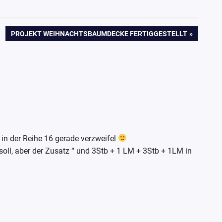
NÄCHSTER
PROJEKT WEIHNACHTSBAUMDECKE FERTIGGESTELLT
BEITRAG:
 in der Reihe 16 gerade verzweifel
oll, aber der Zusatz “ und 3Stb + 1 LM + 3Stb + 1LM in