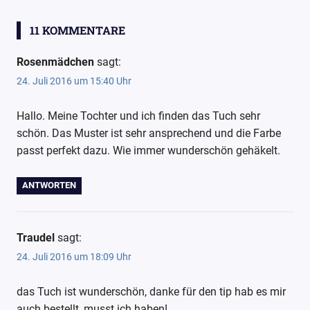
Häkeln
einfach-
11 KOMMENTARE
nur-so
Häkeln
Rosenmädchen
sagt:
24. Juli 2016 um 15:40 Uhr
Häkeltücher
Veronika
Hallo. Meine Tochter und ich finden das Tuch sehr
Hug
schön. Das Muster ist sehr ansprechend und die Farbe
passt perfekt dazu. Wie immer wunderschön gehäkelt.
ANTWORTEN
Traudel
sagt:
24. Juli 2016 um 18:09 Uhr
das Tuch ist wunderschön, danke für den tip hab es mir
auch bestellt, musst ich haben!