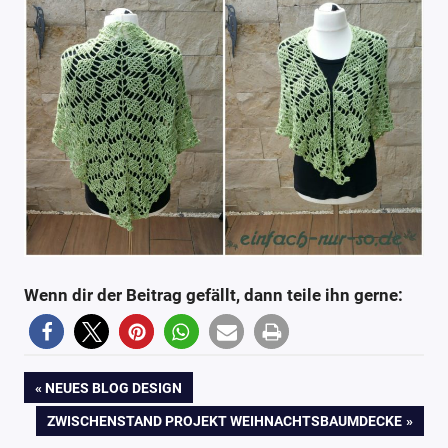
Wenn dir der Beitrag gefällt, dann teile ihn gerne:
1
Blog
Beitragsnavigation
VORHERIGER
NEUES BLOG DESIGN
Dreieckstuch
BEITRAG:
NÄCHSTER
ZWISCHENSTAND PROJEKT WEIHNACHTSBAUMDECKE
Dreieckstücher
BEITRAG: