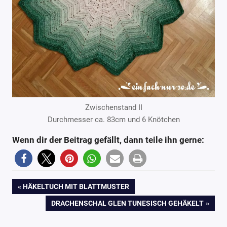
Zwischenstand II
Durchmesser ca. 83cm und 6 Knötchen
Wenn dir der Beitrag gefällt, dann teile ihn gerne:
2
Anleitung
Beitragsnavigation
VORHERIGER
HÄKELTUCH MIT BLATTMUSTER
einfach-
BEITRAG:
NÄCHSTER
DRACHENSCHAL GLEN TUNESISCH GEHÄKELT
nur-so
BEITRAG:
Häkeln