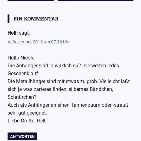
BEITRAG:
BEITRAG:
einfach-
nur-so
EIN KOMMENTAR
Geschenkidee
Helli
sagt:
Häkeln
4. Dezember 2016 um 07:19 Uhr
Handarbeit
Kostenlose
Hallo Nicole!
Anleitung
Die Anhänger sind ja wirklich süß, sie werten jedes
Weihnachten
Geschenk auf.
Die Metallhänger sind mir etwas zu grob. Vielleicht läßt
Weihnachtliche
sich ja was zarteres finden, silbernes Bändchen,
Anhänger
Schnürchen?
Wollpoesie
Auch als Anhänger an einen Tannenbaum oder -strauß
wollpoetin
sehr gut geeignet.
Liebe Grüße: Helli
ANTWORTEN