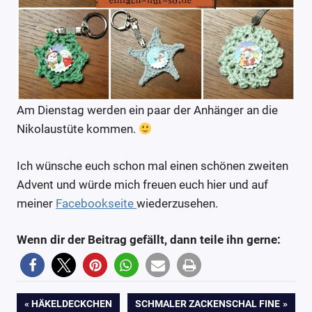
Am Dienstag werden ein paar der Anhänger an die
Nikolaustüte kommen.
Ich wünsche euch schon mal einen schönen zweiten
Advent und würde mich freuen euch hier und auf
meiner
Facebookseite
wiederzusehen.
Wenn dir der Beitrag gefällt, dann teile ihn gerne:
3
Anleitung
Beitragsnavigation
VORHERIGER
NÄCHSTER
HÄKELDECKCHEN
SCHMALER ZACKENSCHAL FINE
Blog