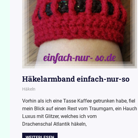
Häkelarmband einfach-nur-so
17. Oktober 2015
Wollpoesie
Häkeln
Vorhin als ich eine Tasse Kaffee getrunken habe, fiel
mein Blick auf einen Rest vom Traumgarn, ein Hauch
Luxus mit Glitzer, welches ich vom
Drachenschal Atlantik häkeln,
WEITERLESEN