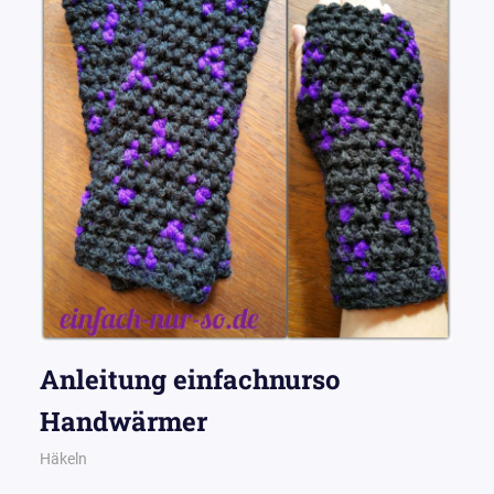
Anleitung einfachnurso
Handwärmer
16. September 2015
Wollpoesie
Häkeln