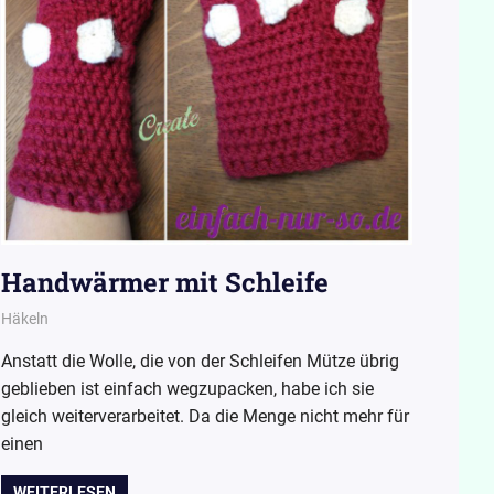
Handwärmer mit Schleife
12. Oktober 2015
Wollpoesie
Häkeln
Anstatt die Wolle, die von der Schleifen Mütze übrig
geblieben ist einfach wegzupacken, habe ich sie
gleich weiterverarbeitet. Da die Menge nicht mehr für
einen
WEITERLESEN