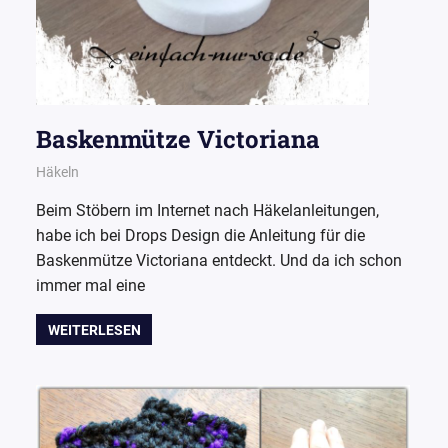
Baskenmütze Victoriana
27. September 2015
Wollpoesie
Häkeln
Beim Stöbern im Internet nach Häkelanleitungen,
habe ich bei Drops Design die Anleitung für die
Baskenmütze Victoriana entdeckt. Und da ich schon
immer mal eine
WEITERLESEN