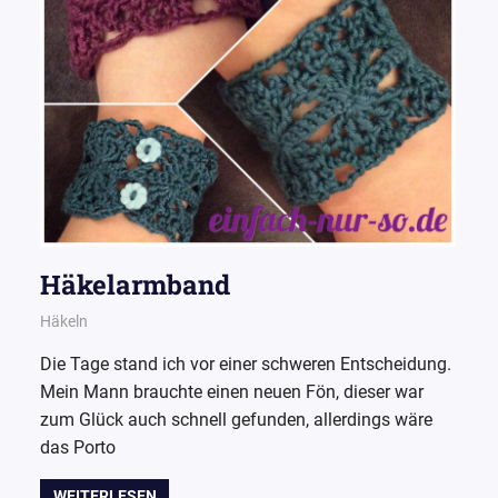
Häkelarmband
14. Oktober 2015
Wollpoesie
Häkeln
Die Tage stand ich vor einer schweren Entscheidung.
Mein Mann brauchte einen neuen Fön, dieser war
zum Glück auch schnell gefunden, allerdings wäre
das Porto
WEITERLESEN