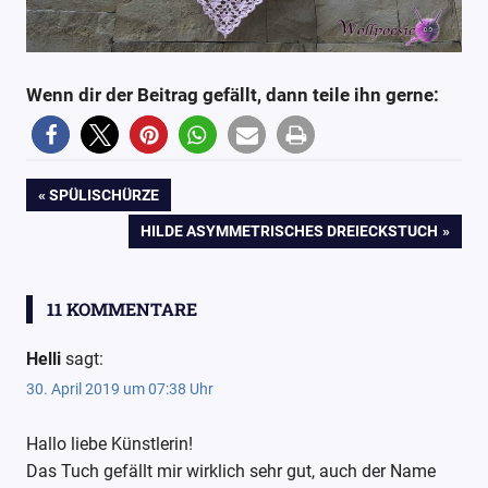
Wenn dir der Beitrag gefällt, dann teile ihn gerne:
598
100Farbspiele
Beitragsnavigation
VORHERIGER
SPÜLISCHÜRZE
Bobbel
BEITRAG:
NÄCHSTER
HILDE ASYMMETRISCHES DREIECKSTUCH
Bobble
BEITRAG:
Neue
Häkel
11 KOMMENTARE
Ideen
Dreickstuch
Helli
sagt:
Dreieckstuch
30. April 2019 um 07:38 Uhr
Farbverlaufsgarn
Hallo liebe Künstlerin!
Häkeln
Das Tuch gefällt mir wirklich sehr gut, auch der Name
Neue