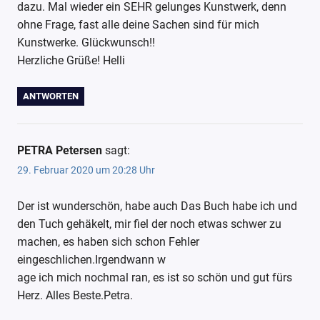
dazu. Mal wieder ein SEHR gelunges Kunstwerk, denn
Häkelideen
ohne Frage, fast alle deine Sachen sind für mich
Umarmte
Kunstwerke. Glückwunsch!!
Herzen
Herzliche Grüße! Helli
Veronika
Hug
ANTWORTEN
Wollpoesie
wollpoetin
PETRA Petersen
sagt:
Woolly
Hugs
29. Februar 2020 um 20:28 Uhr
Der ist wunderschön, habe auch Das Buch habe ich und
den Tuch gehäkelt, mir fiel der noch etwas schwer zu
machen, es haben sich schon Fehler
eingeschlichen.Irgendwann w
age ich mich nochmal ran, es ist so schön und gut fürs
Herz. Alles Beste.Petra.