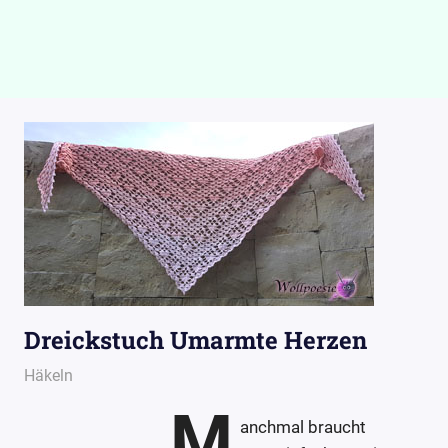
Dreickstuch Umarmte Herzen
29. April 2019
Wollpoesie
Häkeln
M
anchmal braucht