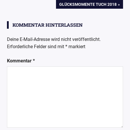
BEITRAG:
NÄCHSTER
GLÜCKSMOMENTE TUCH 2018
Blog
BEITRAG:
Handarbeit
Weihnachten
KOMMENTAR HINTERLASSEN
Wollpoesie
Deine E-Mail-Adresse wird nicht veröffentlicht.
wollpoetin
Erforderliche Felder sind mit
*
markiert
Kommentar
*