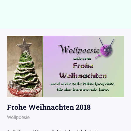
Frohe Weihnachten 2018
24. Dezember 2018
Wollpoesie
Wollpoesie