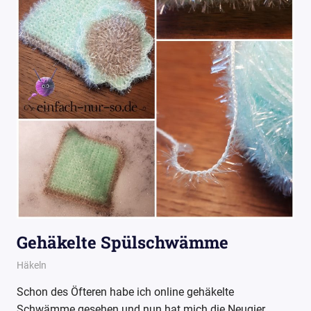
Gehäkelte Spülschwämme
16. Mai 2017
Wollpoesie
Häkeln
Schon des Öfteren habe ich online gehäkelte
Schwämme gesehen und nun hat mich die Neugier