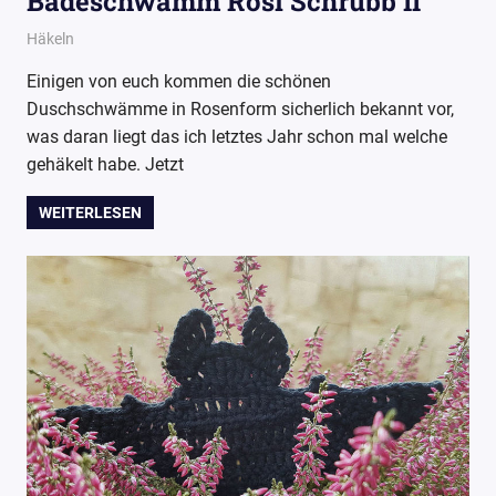
Badeschwamm Rosi Schrubb II
19. Dezember 2018
Wollpoesie
Häkeln
Einigen von euch kommen die schönen
Duschschwämme in Rosenform sicherlich bekannt vor,
was daran liegt das ich letztes Jahr schon mal welche
gehäkelt habe. Jetzt
WEITERLESEN